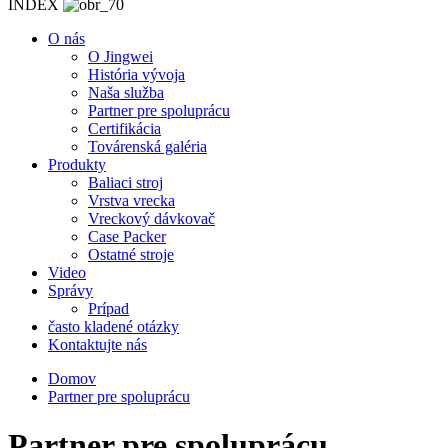
INDEX
O nás
O Jingwei
História vývoja
Naša služba
Partner pre spoluprácu
Certifikácia
Továrenská galéria
Produkty
Baliaci stroj
Vrstva vrecka
Vreckový dávkovač
Case Packer
Ostatné stroje
Video
Správy
Prípad
často kladené otázky
Kontaktujte nás
Domov
Partner pre spoluprácu
Partner pre spoluprácu