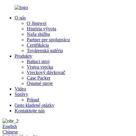
O nás
O Jingwei
História vývoja
Naša služba
Partner pre spoluprácu
Certifikácia
Továrenská galéria
Produkty
Baliaci stroj
Vrstva vrecka
Vreckový dávkovač
Case Packer
Ostatné stroje
Video
Správy
Prípad
často kladené otázky
Kontaktujte nás
English
Chinese