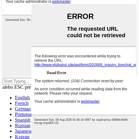
Stlačte Enter pre vyhľadávanie
alebo ESC pre zatvorenie
English
French
German
Portuguese
Spanish
Russian
Japanese
Korean