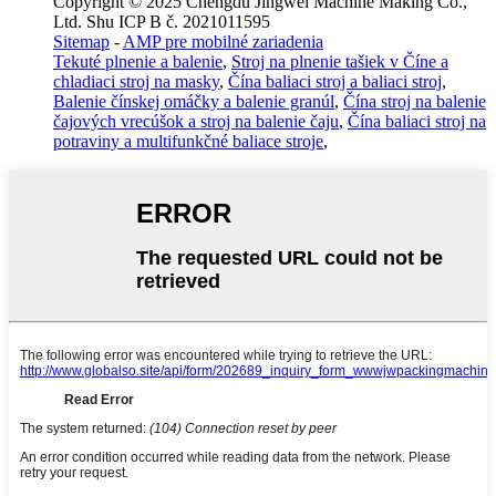
Copyright © 2025 Chengdu Jingwei Machine Making Co.,
Ltd. Shu ICP B č. 2021011595
Sitemap
-
AMP pre mobilné zariadenia
Tekuté plnenie a balenie
,
Stroj na plnenie tašiek v Číne a
chladiaci stroj na masky
,
Čína baliaci stroj a baliaci stroj
,
Balenie čínskej omáčky a balenie granúl
,
Čína stroj na balenie
čajových vrecúšok a stroj na balenie čaju
,
Čína baliaci stroj na
potraviny a multifunkčné baliace stroje
,